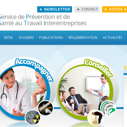
NEWSLETTER
CONTACT
ACCÈS 
S
ervice de
P
révention et de
S
anté au
T
ravail
I
nterentreprises
Aller au contenu principal
SISTEL
DOSSIERS
PUBLICATIONS
RÉGLEMENTATION
ACTUALITÉS