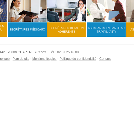
MÉS
SECRÉTAIRES RELATION
ASSISTANTS EN SANTÉ AU
AU
SECRÉTAIRES MÉDICAUX
AS
ADHÉRENTS
TRAVAIL (AST)
70142 - 28008 CHARTRES Cedex - Tél. : 02 37 25 16 00
ce web
Plan du site
Mentions légales
Politique de confidentialité
Contact