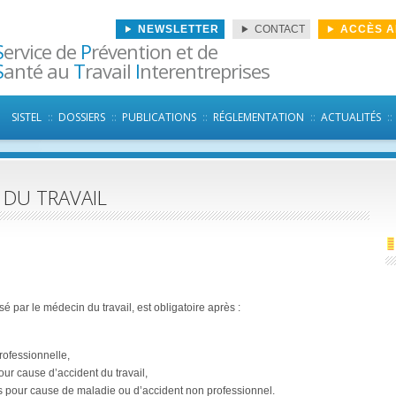
NEWSLETTER
CONTACT
ACCÈS 
S
ervice de
P
révention et de
S
anté au
T
ravail
I
nterentreprises
Aller au contenu principal
SISTEL
DOSSIERS
PUBLICATIONS
RÉGLEMENTATION
ACTUALITÉS
 DU TRAVAIL
é par le médecin du travail, est obligatoire après :
ofessionnelle,
ur cause d’accident du travail,
 pour cause de maladie ou d’accident non professionnel.