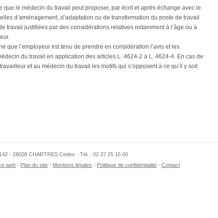
se que le médecin du travail peut proposer, par écrit et après échange avec le
uelles d’aménagement, d’adaptation ou de transformation du poste de travail
ravail justifiées par des considérations relatives notamment à l’âge ou à
eur.
gne que l’employeur est tenu de prendre en considération l’avis et les
médecin du travail en application des articles L. 4624-2 à L. 4624-4. En cas de
 travailleur et au médecin du travail les motifs qui s’opposent à ce qu’il y soit
70142 - 28008 CHARTRES Cedex - Tél. : 02 37 25 16 00
ce web
Plan du site
Mentions légales
Politique de confidentialité
Contact