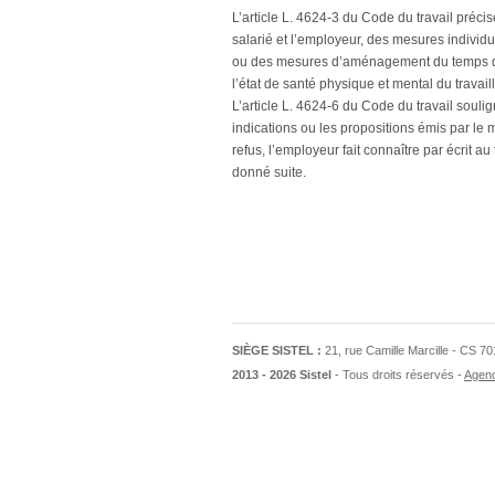
L’article L. 4624-3 du Code du travail préci
salarié et l’employeur, des mesures individ
ou des mesures d’aménagement du temps de t
l’état de santé physique et mental du travaill
L’article L. 4624-6 du Code du travail souli
indications ou les propositions émis par le 
refus, l’employeur fait connaître par écrit au
donné suite.
SIÈGE SISTEL :
21, rue Camille Marcille - CS 
2013 - 2026 Sistel
- Tous droits réservés
Agen