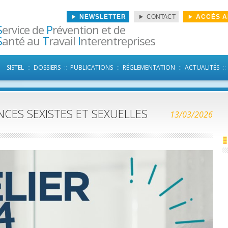
NEWSLETTER
CONTACT
ACCÈS 
S
ervice de
P
révention et de
S
anté au
T
ravail
I
nterentreprises
Aller au contenu principal
SISTEL
DOSSIERS
PUBLICATIONS
RÉGLEMENTATION
ACTUALITÉS
NCES SEXISTES ET SEXUELLES
13/03/2026